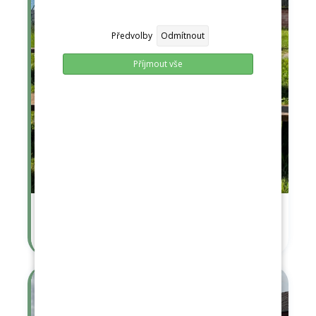
Předvolby
Odmítnout
Příjmout vše
Adaptace s úsměvem