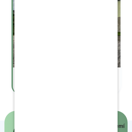
Sportování na hřišti
Panovníci a prezidenti českých zemí