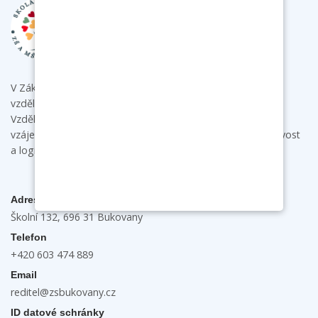
V Základní škole a mateřské škole Bukovany poskytujeme
vzdělání s individuálním přístupem ke každému dítěti.
Vzdělávacími aktivitami podporujeme u dětí samostatnost,
vzájemnou spolupráci a komunikaci a rozvíjíme jejich tvořivost
a logické myšlení.
Adresa
Školní 132, 696 31 Bukovany
Telefon
+420 603 474 889
Email
reditel@zsbukovany.cz
ID datové schránky