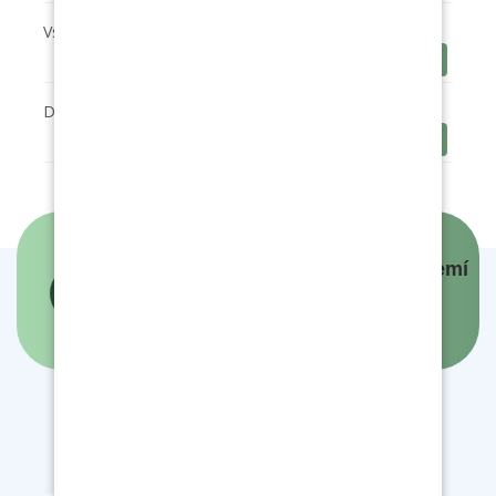
Vstupní dotazník
Stáhnout
Dohoda o odvádění nezletilým sourozencem
Stáhnout
Panovníci a prezidenti českých zemí
- interaktivní mapa