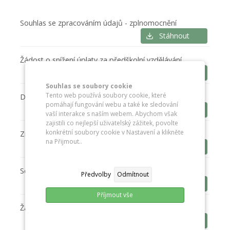
Souhlas se zpracováním údajů - zplnomocnění
Stáhnout
Žádost o snížení úplaty za předškolní vzdělávání
Stáhnout
Souhlas se soubory cookie
Tento web používá soubory cookie, které
Dohoda o docházce do mateřské školy
pomáhají fungování webu a také ke sledování
Stáhnout
vaší interakce s naším webem. Abychom však
zajistili co nejlepší uživatelský zážitek, povolte
konkrétní soubory cookie v Nastavení a klikněte
Zmocnění k vyzvedávání dítěte z mateřské školy
na Přijmout..
Stáhnout
Souhlas se zpracováním údajů o dítěti
Předvolby
Odmítnout
Stáhnout
Příjmout vše
Žádost o osvobození od úplaty školného
Stáhnout