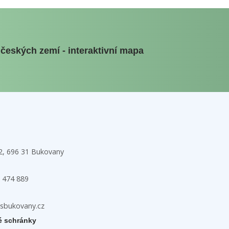
 českých zemí - interaktivní mapa
32, 696 31 Bukovany
 474 889
zsbukovany.cz
é schránky