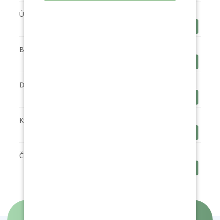
Únor
Stáhnout
Březen
Stáhnout
Duben
Stáhnout
Květen
Stáhnout
Červen
Stáhnout