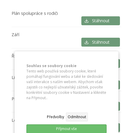
Plán spolupráce s rodiči
Stáhnout
Září
Stáhnout
Říjen
Stáhnout
Souhlas se soubory cookie
Tento web používá soubory cookie, které
pomáhají fungování webu a také ke sledování
Listopad
vaší interakce s naším webem. Abychom však
Stáhnout
zajistili co nejlepší uživatelský zážitek, povolte
konkrétní soubory cookie v Nastavení a klikněte
na Přijmout..
Prosinec
Stáhnout
Předvolby
Odmítnout
Leden
Stáhnout
Příjmout vše