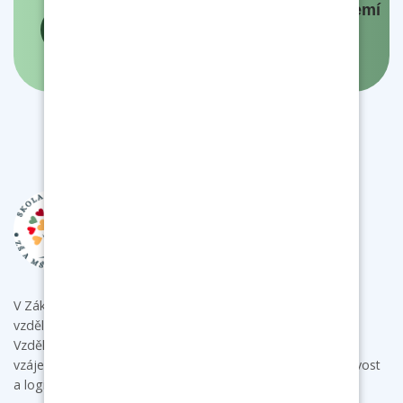
Panovníci a prezidenti českých zemí
- interaktivní mapa
V Základní škole a mateřské škole Bukovany poskytujeme
vzdělání s individuálním přístupem ke každému dítěti.
Vzdělávacími aktivitami podporujeme u dětí samostatnost,
vzájemnou spolupráci a komunikaci a rozvíjíme jejich tvořivost
a logické myšlení.