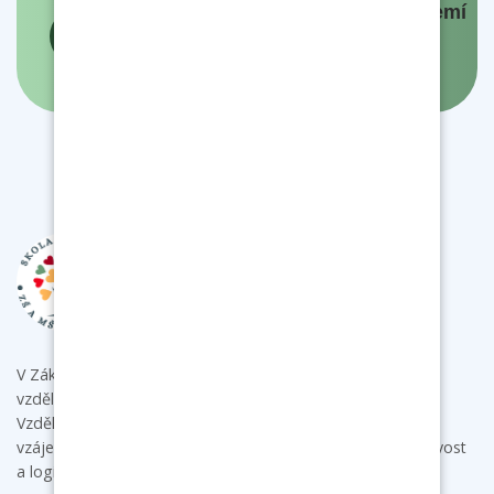
Panovníci a prezidenti českých zemí
- interaktivní mapa
V Základní škole a mateřské škole Bukovany poskytujeme
vzdělání s individuálním přístupem ke každému dítěti.
Vzdělávacími aktivitami podporujeme u dětí samostatnost,
vzájemnou spolupráci a komunikaci a rozvíjíme jejich tvořivost
a logické myšlení.