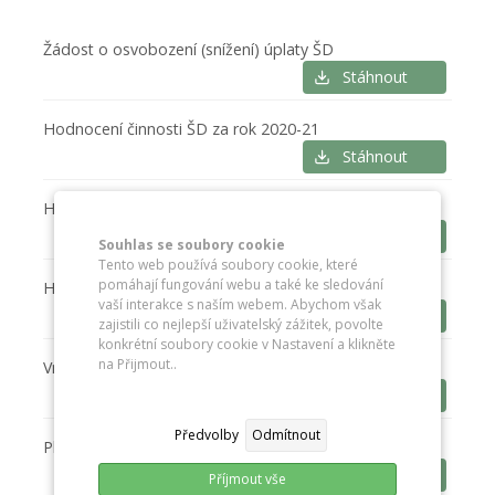
Žádost o osvobození (snížení) úplaty ŠD
Stáhnout
Hodnocení činnosti ŠD za rok 2020-21
Stáhnout
Hodnocení činnosti ŠD za rok 2021-22
Stáhnout
Souhlas se soubory cookie
Tento web používá soubory cookie, které
pomáhají fungování webu a také ke sledování
Hodnocení činnosti ŠD za rok 2022-23
vaší interakce s naším webem. Abychom však
Stáhnout
zajistili co nejlepší uživatelský zážitek, povolte
konkrétní soubory cookie v Nastavení a klikněte
na Přijmout..
Vnitřní řád ŠD
Stáhnout
Předvolby
Odmítnout
Plán ŠD 2022-23
Stáhnout
Příjmout vše