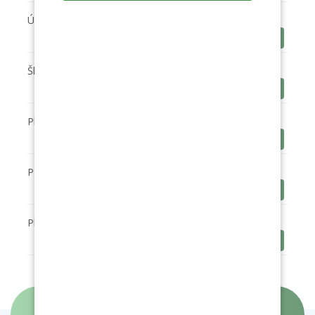
Úplata ŠD
Stáhnout
Školní vzdělávací program ŠD
Stáhnout
Plán ŠD 2023-24
Stáhnout
Přihláška ŠD
Stáhnout
Plán ŠD 2025-26
Stáhnout