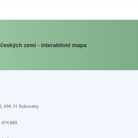
 českých zemí - interaktivní mapa
32, 696 31 Bukovany
 474 889