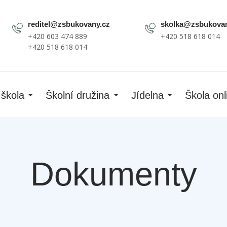
reditel@zsbukovany.cz
skolka@zsbukovan
+420 603 474 889
+420 518 618 014
+420 518 618 014
 škola
Školní družina
Jídelna
Škola onl
Dokumenty