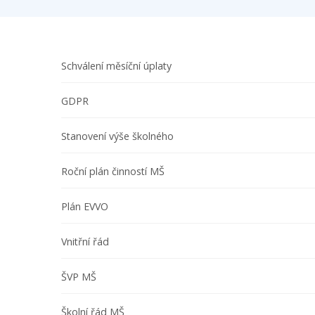
Schválení měsíční úplaty
GDPR
Stanovení výše školného
Roční plán činností MŠ
Plán EVVO
Vnitřní řád
ŠVP MŠ
Školní řád MŠ