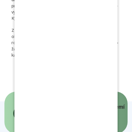
prostory nedaleké sokolovny. Součástí školy je jídelna -
výdejna. Zdravé a chutné obědy dodává MŠ Nádražní
Kyjov.
Zřizovatelem školy je Obec Bukovany. Zastupitelstvo
obce schválilo usnesením č. 458 s platností od školního
roku 2018/2019 příspěvek ve výši 5 000 Kč pro každého
žáka první třídy ZŠ a příspěvek ve výši 1 000 Kč pro
každé dítě, které prvně navštěvuje MŠ.
Panovníci a prezidenti českých zemí
- interaktivní mapa