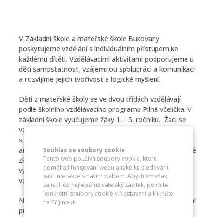
V Základní škole a mateřské škole Bukovany
poskytujeme vzdělání s individuálním přístupem ke
každému dítěti. Vzdělávacími aktivitami podporujeme u
dětí samostatnost, vzájemnou spolupráci a komunikaci
a rozvíjíme jejich tvořivost a logické myšlení.
Děti z mateřské školy se ve dvou třídách vzdělávají
podle školního vzdělávacího programu Pilná včelička. V
základní škole vyučujeme žáky 1. - 5. ročníku. Žáci se
vzdělávají podle školního vzdělávacího programu
s názvem Škola nás baví. Důraz klademe na výuku
anglického jazyka s cílem připravit žáky na Cambridgské
Souhlas se soubory cookie
Tento web používá soubory cookie, které
zkoušky. Všichni žáci školy se v hodinách hudební
pomáhají fungování webu a také ke sledování
výchovy učí hrát na zobcovou flétnu. Mimoškolní
vaší interakce s naším webem. Abychom však
vzdělávání zajišťuje jedno oddělení školní družiny.
zajistili co nejlepší uživatelský zážitek, povolte
konkrétní soubory cookie v Nastavení a klikněte
Nabízíme možnost individuálního (domácího) vzdělávání
na Přijmout..
pro školní i předškolní děti.