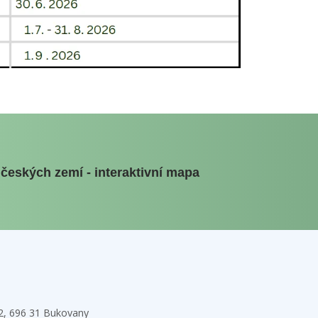
 českých zemí - interaktivní mapa
32, 696 31 Bukovany