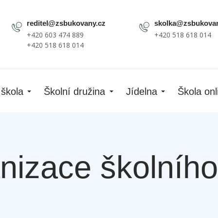
reditel@zsbukovany.cz
skolka@zsbukovan
+420 603 474 889
+420 518 618 014
+420 518 618 014
 škola
Školní družina
Jídelna
Škola onl
nizace školního