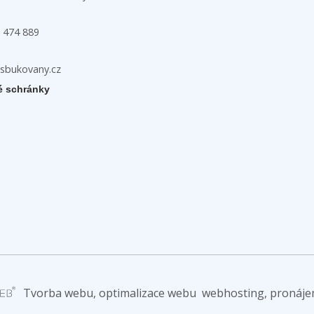
 474 889
zsbukovany.cz
é schránky
h
Tvorba webu, optimalizace webu
webhosting, pronáje