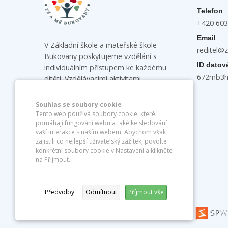
Telefon
+420 603
Email
V Základní škole a mateřské škole
reditel@
Bukovany poskytujeme vzdělání s
ID datov
individuálním přístupem ke každému
672mb3
dítěti. Vzdělávacími aktivitami
podporujeme u dětí samostatnost,
vzájemnou spolupráci a komunikaci a
Souhlas se soubory cookie
rozvíjíme jejich tvořivost a logické
Tento web používá soubory cookie, které
pomáhají fungování webu a také ke sledování
myšlení.
vaší interakce s naším webem. Abychom však
zajistili co nejlepší uživatelský zážitek, povolte
konkrétní soubory cookie v Nastavení a klikněte
na Přijmout..
Předvolby
Odmítnout
Příjmout vše