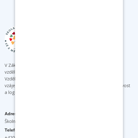
V Základní škole a mateřské škole Bukovany poskytujeme
vzdělání s individuálním přístupem ke každému dítěti.
Vzdělávacími aktivitami podporujeme u dětí samostatnost,
vzájemnou spolupráci a komunikaci a rozvíjíme jejich tvořivost
a logické myšlení.
Adresa
Školní 132, 696 31 Bukovany
Telefon
+420 603 474 889