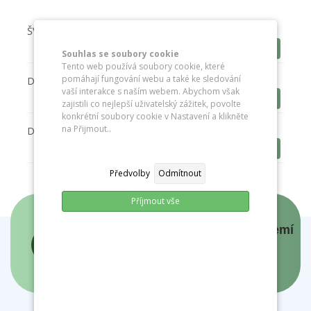
ŠVP
Stáhnout
Souhlas se soubory cookie
Tento web používá soubory cookie, které
pomáhají fungování webu a také ke sledování
Dodatek 11 k ŠVP Informatika 4,5
vaší interakce s naším webem. Abychom však
Stáhnout
zajistili co nejlepší uživatelský zážitek, povolte
konkrétní soubory cookie v Nastavení a klikněte
na Přijmout..
Dodatek 10 k ŠVP PSPP
Stáhnout
Předvolby
Odmítnout
Příjmout vše
Panovníci a prezidenti českých zemí
- interaktivní mapa