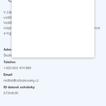
V Základní škole a mateřské škole Bukovany poskytujeme
vzdělání s individuálním přístupem ke každému dítěti.
Vzdělávacími aktivitami podporujeme u dětí samostatnost,
vzájemnou spolupráci a komunikaci a rozvíjíme jejich tvořivost
a logické myšlení.
Adresa
Školní 132, 696 31 Bukovany
Telefon
+420 603 474 889
Email
reditel@zsbukovany.cz
ID datové schránky
672mb3h