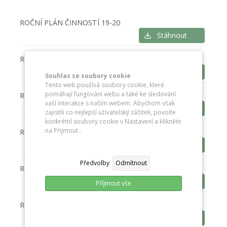
ROČNÍ PLÁN ČINNOSTÍ 19-20
Stáhnout
ROČNÍ PLÁN ČINNOSTI 20-21
Stáhnout
Souhlas se soubory cookie
Tento web používá soubory cookie, které
pomáhají fungování webu a také ke sledování
ROČNÍ PLÁN ČINNOSTI 2021-2022
vaší interakce s naším webem. Abychom však
Stáhnout
zajistili co nejlepší uživatelský zážitek, povolte
konkrétní soubory cookie v Nastavení a klikněte
na Přijmout..
ROČNÍ PLÁN ČINNOSTI 23-24
Stáhnout
Předvolby
Odmítnout
ROČNÍ PLÁN ČINNOSTI 22-23
Stáhnout
Příjmout vše
Roční plán činnosti 24- 25
Stáhnout