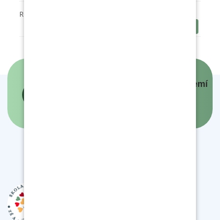
Roční plán činnosti 25- 26
Stáhnout
Panovníci a prezidenti českých zemí
- interaktivní mapa