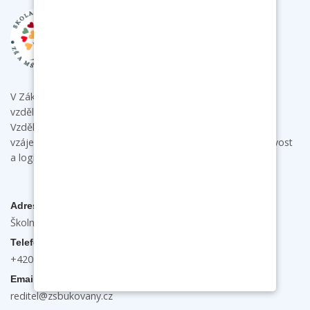
V Základní škole a mateřské škole Bukovany poskytujeme
vzdělání s individuálním přístupem ke každému dítěti.
Vzdělávacími aktivitami podporujeme u dětí samostatnost,
vzájemnou spolupráci a komunikaci a rozvíjíme jejich tvořivost
a logické myšlení.
Adresa
Školní 132, 696 31 Bukovany
Telefon
+420 603 474 889
Email
reditel@zsbukovany.cz