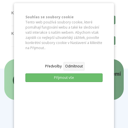
KONCEPCE 2018-2022
Souhlas se soubory cookie
Stáhnout
Tento web používá soubory cookie, které
pomáhají fungování webu a také ke sledování
vaší interakce s naším webem. Abychom však
KONCEPCE 2022-2026
zajistili co nejlepší uživatelský zážitek, povolte
Stáhnout
konkrétní soubory cookie v Nastavení a klikněte
na Přijmout..
Předvolby
Odmítnout
Panovníci a prezidenti českých zemí
Příjmout vše
- interaktivní mapa