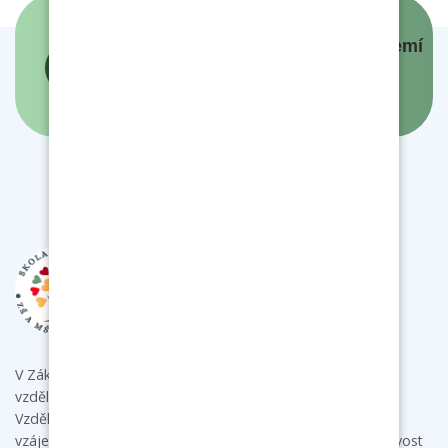
Panovníci a prezidenti českých zemí
- interaktivní mapa
V Základní škole a mateřské škole Bukovany poskytujeme
vzdělání s individuálním přístupem ke každému dítěti.
Vzdělávacími aktivitami podporujeme u dětí samostatnost,
vzájemnou spolupráci a komunikaci a rozvíjíme jejich tvořivost