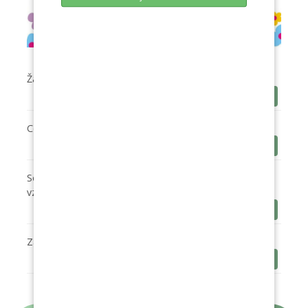
Žádost o přijetí dítěte
Stáhnout
Co by mělo dítě umět před nástupem do MŠ
Stáhnout
Souhrnné informace o povinném předškolním
vzdělávání
Stáhnout
Zápis do mateřské školy - informace
Stáhnout