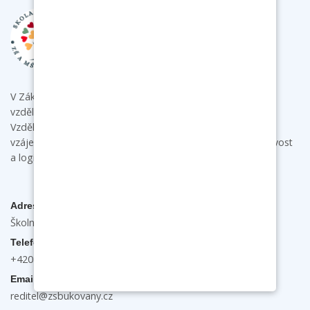
V Základní škole a mateřské škole Bukovany poskytujeme
vzdělání s individuálním přístupem ke každému dítěti.
Vzdělávacími aktivitami podporujeme u dětí samostatnost,
vzájemnou spolupráci a komunikaci a rozvíjíme jejich tvořivost
a logické myšlení.
Adresa
Školní 132, 696 31 Bukovany
Telefon
+420 603 474 889
Email
reditel@zsbukovany.cz