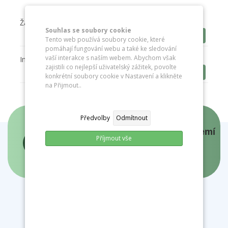
Žádost o individuální vzdělávání
Souhlas se soubory cookie
Stáhnout
Tento web používá soubory cookie, které
pomáhají fungování webu a také ke sledování
vaší interakce s naším webem. Abychom však
Informace IV
zajistili co nejlepší uživatelský zážitek, povolte
Stáhnout
konkrétní soubory cookie v Nastavení a klikněte
na Přijmout..
Předvolby
Odmítnout
Panovníci a prezidenti českých zemí
Příjmout vše
- interaktivní mapa